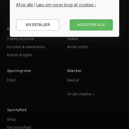
Afvis alle
|
Læs om vores brug af cookies ›
Nødvendige
VIS DETALJER
ACCEPTER ALLE
Statistiske
Tøj
Tilbehør
Marketing
T-shirts & poloer
Tasker
Hoodies & sweatshirts
Andet udstyr
Bukser & tights
Sportsgrene
Mærker
Fritid
Neutral
Se alle mærker »
Sportyfied
Shop
Om Sportyfied