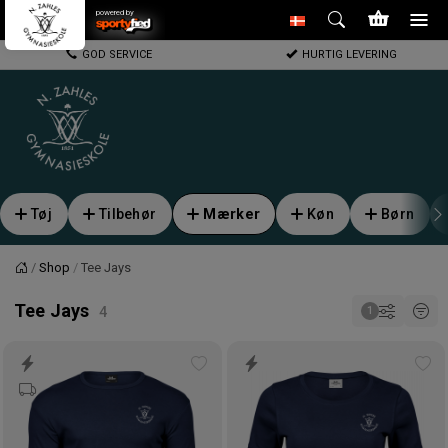
powered by
GOD SERVICE
HURTIG LEVERING
Tøj
Tilbehør
Mærker
Køn
Børn
Shop
Tee Jays
Forside
Tee Jays
Tilføj
Tilf
til
til
ønskeliste
øns