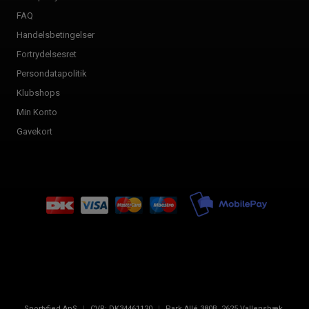
FAQ
Handelsbetingelser
Fortrydelsesret
Persondatapolitik
Klubshops
Min Konto
Gavekort
Sportyfied ApS
|
CVR:
DK34461120
|
Park Allé 380B
,
2625
Vallensbæk,