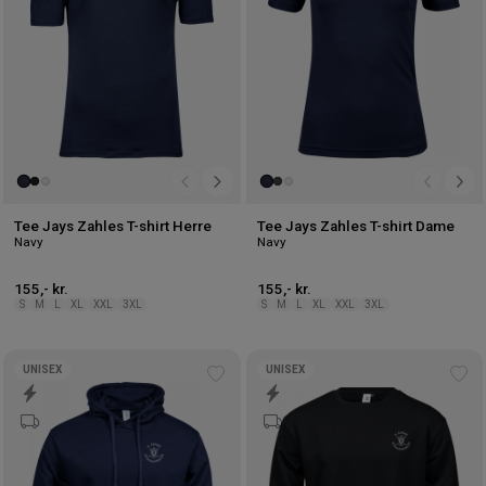
Tee Jays Zahles T-shirt Herre
Tee Jays Zahles T-shirt Dame
Navy
Navy
155,- kr.
155,- kr.
S
M
L
XL
XXL
3XL
S
M
L
XL
XXL
3XL
UNISEX
UNISEX
Tilføj
Tilf
til
til
ønskeliste
øns