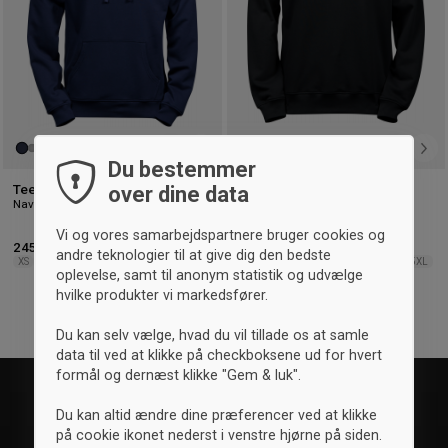
Du bestemmer
over dine data
Tee Jays Zahles Hoodie
Tee Jays Zahles Sweatshirt
Navy
sort
Vi og vores samarbejdspartnere bruger cookies og
245,- kr.
200,- kr.
andre teknologier til at give dig den bedste
XS
S
L
XXL
XS
S
M
L
XL
XXL
3XL
4XL
5XL
oplevelse, samt til anonym statistik og udvælge
hvilke produkter vi markedsfører.
Du kan selv vælge, hvad du vil tillade os at samle
data til ved at klikke på checkboksene ud for hvert
formål og dernæst klikke "Gem & luk".
Du kan altid ændre dine præferencer ved at klikke
på cookie ikonet nederst i venstre hjørne på siden.