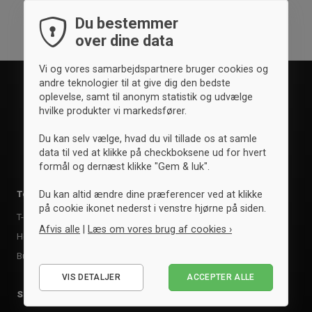
Du bestemmer
over dine data
Vi og vores samarbejdspartnere bruger cookies og
andre teknologier til at give dig den bedste
oplevelse, samt til anonym statistik og udvælge
hvilke produkter vi markedsfører.
Du kan selv vælge, hvad du vil tillade os at samle
data til ved at klikke på checkboksene ud for hvert
formål og dernæst klikke "Gem & luk".
Tøj
Tilbehør
Du kan altid ændre dine præferencer ved at klikke
på cookie ikonet nederst i venstre hjørne på siden.
T-shirts & poloer
Tasker
Afvis alle
|
Læs om vores brug af cookies ›
Hoodies & sweatshirts
Andet udstyr
Bukser & tights
Nødvendige
VIS DETALJER
ACCEPTER ALLE
Statistiske
Sportsgrene
Mærker
Marketing