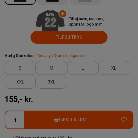
Tilføj navn, nummer,
sponsor, logo m.m.
TILFØJ TRYK
Vælg Størrelse
Tee Jays Størrelsesguide ›
S
M
L
XL
XXL
3XL
155,- kr.
TIL
LÆG I KURV