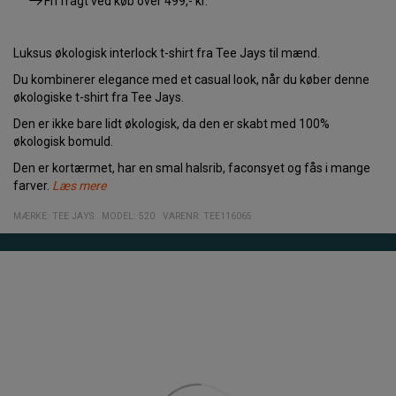
Fri fragt ved køb over
499,- kr.
Luksus økologisk interlock t-shirt fra Tee Jays til mænd.
Du kombinerer elegance med et casual look, når du køber denne
økologiske t-shirt fra Tee Jays.
Den er ikke bare lidt økologisk, da den er skabt med 100%
økologisk bomuld.
Den er kortærmet, har en smal halsrib, faconsyet og fås i mange
farver.
Læs mere
Den gode stil og komfort spiller perfekt sammen med denne t-
Specifikationer
Økologisk Interlock T-shirt til mænd
Ensfarvet
100% Økologisk bomuld
MÆRKE:
TEE JAYS
MODEL
:
520
VARENR
:
TEE116065
shirt.