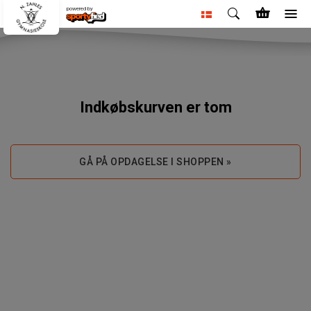
powered by
Indkøbskurven er tom
GÅ PÅ OPDAGELSE I SHOPPEN »