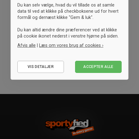
Du kan selv vælge, hvad du vil tillade os at samle
data til ved at klikke på checkboksene ud for hvert
formål og dernæst klikke "Gem & luk".
Du kan altid ændre dine præferencer ved at klikke
på cookie ikonet nederst i venstre hjørne på siden.
Afvis alle
|
Læs om vores brug af cookies ›
Nødvendige
VIS DETALJER
ACCEPTER ALLE
Statistiske
Marketing