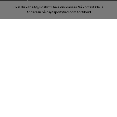
Fortrydelsesret
Skal du købe tøj/udstyr til hele din klasse? Så kontakt Claus
Andersen på ca@sportyfied.com for tilbud
Persondatapolitik
Klubshops
Min Konto
Gavekort
Sportyfied ApS
|
CVR:
DK34461120
|
Park Allé 380B
,
2625
Vallensbæk,
Danmark
+45 7070 7989
kontakt@sportyfied.com