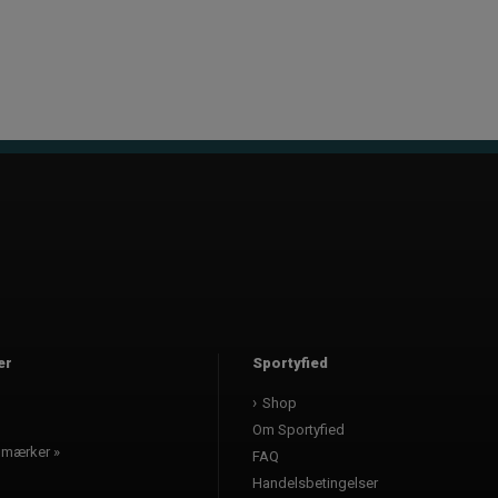
er
Sportyfied
l
Shop
Om Sportyfied
e mærker »
FAQ
Handelsbetingelser