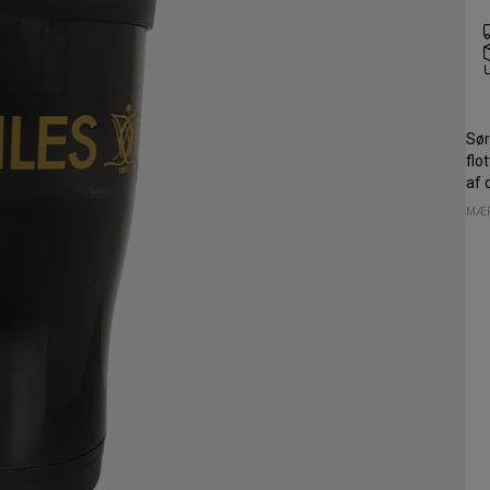
Sør
flo
af 
MÆR