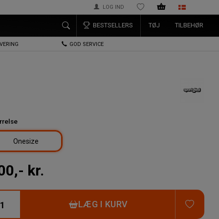
LOG IND
ØNSKELISTE
BESTSELLERS
TØJ
TILBEHØR
EVERING
GOD SERVICE
rrelse
Onesize
00,- kr.
TILFØ
LÆG I KURV