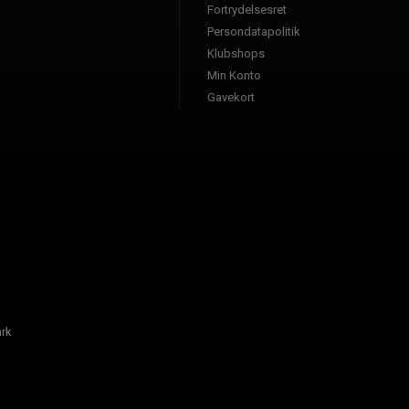
Fortrydelsesret
Persondatapolitik
Klubshops
Min Konto
Gavekort
rk