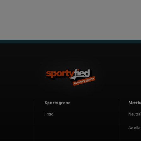
Sportsgrene
Mærk
Fritid
Neutra
Se all