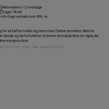
Afsendelse:
1-2 hverdage
Lager:
18 stk.
Fri fragt ved køb over
499,- kr.
g for at kaffen holder sig varm med Zahles termokop. Med sit
tte design og termofunktion vil denne termokop blive en vigtig del
dine morgenrutiner.
KE:
SPORTYFIED
MODEL
:
NAN
VARENR
:
NO 14213