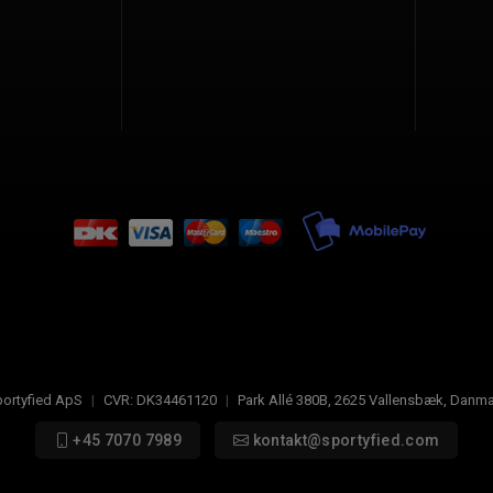
ortyfied ApS
|
CVR:
DK34461120
|
Park Allé 380B
,
2625
Vallensbæk, Danma
+45 7070 7989
kontakt@sportyfied.com