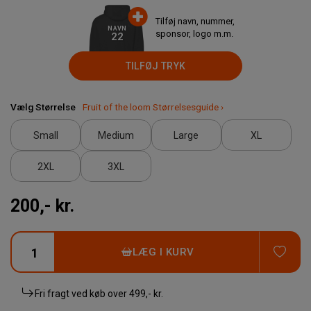
Tilføj navn, nummer,
NAVN
sponsor, logo m.m.
22
TILFØJ TRYK
Vælg Størrelse
Fruit of the loom Størrelsesguide ›
Small
Medium
Large
XL
2XL
3XL
200,- kr.
TIL
LÆG I KURV
Fri fragt ved køb over
499,- kr.