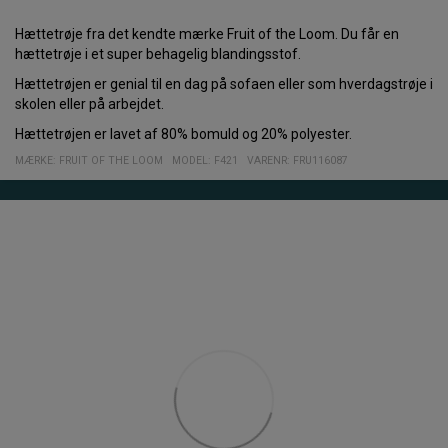
Hættetrøje fra det kendte mærke Fruit of the Loom. Du får en
hættetrøje i et super behagelig blandingsstof.
Hættetrøjen er genial til en dag på sofaen eller som hverdagstrøje i
skolen eller på arbejdet.
Hættetrøjen er lavet af 80% bomuld og 20% polyester.
MÆRKE:
FRUIT OF THE LOOM
MODEL
:
F421
VARENR
:
FRU116087