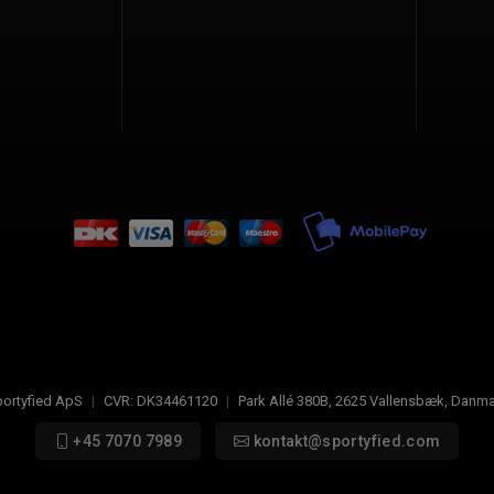
ortyfied ApS
|
CVR:
DK34461120
|
Park Allé 380B
,
2625
Vallensbæk, Danma
+45 7070 7989
kontakt@sportyfied.com