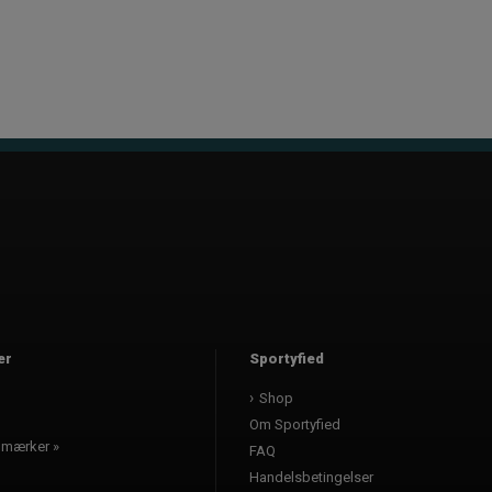
er
Sportyfied
l
Shop
Om Sportyfied
e mærker »
FAQ
Handelsbetingelser