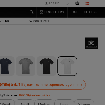
LOG IND
ØNSKELISTE
BESTSELLERS
TØJ
TILBEHØR
EVERING
GOD SERVICE
Tilføj tryk:
Tilføj navn, nummer, sponsor, logo m.m. ›
g Størrelse
B&C Størrelsesguide ›
X-Small
Small
Medium
Large
X-Large