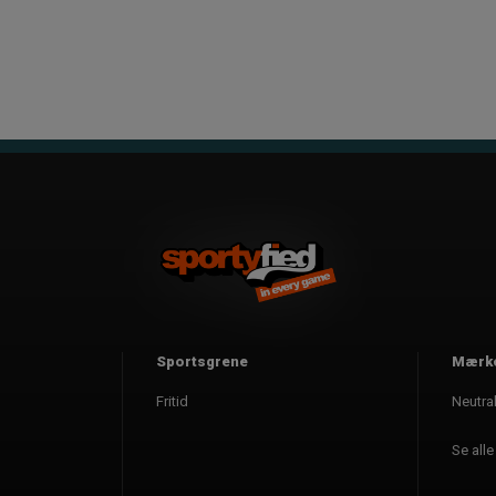
Sportsgrene
Mærk
Fritid
Neutra
Se all