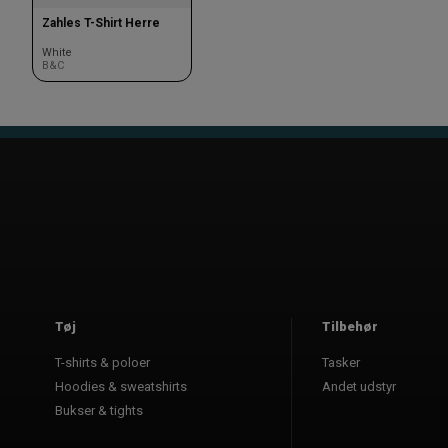
Zahles T-Shirt Herre
White
B&C
Tøj
Tilbehør
T-shirts & poloer
Tasker
Hoodies & sweatshirts
Andet udstyr
Bukser & tights