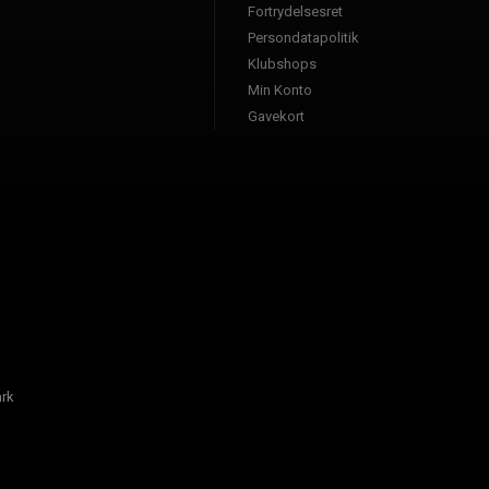
Fortrydelsesret
Persondatapolitik
Klubshops
Min Konto
Gavekort
rk