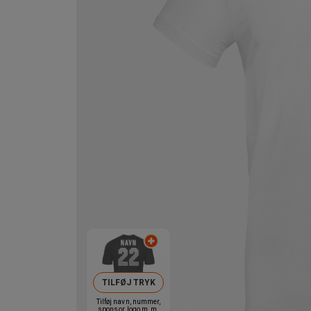
TILFØJ TRYK
Tilføj navn, nummer,
sponsor, logo m.m.