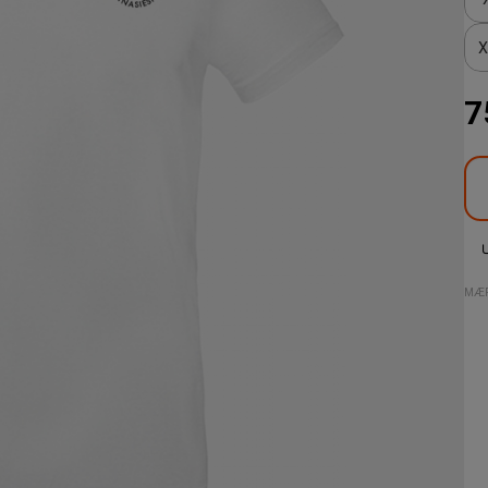
X
7
MÆR