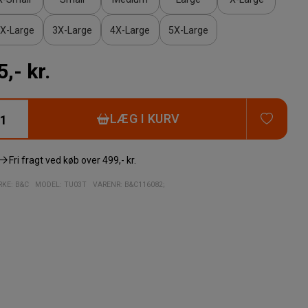
X-Large
3X-Large
4X-Large
5X-Large
5,- kr.
TILFØ
LÆG I KURV
Fri fragt ved køb over
499,- kr.
KE:
B&C
MODEL
:
TU03T
VARENR
:
B&C116082;